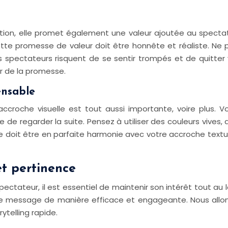
ion, elle promet également une valeur ajoutée au spectate
ette promesse de valeur doit être honnête et réaliste. Ne 
 les spectateurs risquent de se sentir trompés et de quitte
r de la promesse.
ensable
L’accroche visuelle est tout aussi importante, voire plus
nvie de regarder la suite. Pensez à utiliser des couleurs vi
 doit être en parfaite harmonie avec votre accroche textue
et pertinence
ectateur, il est essentiel de maintenir son intérêt tout au 
t votre message de manière efficace et engageante. Nous all
rytelling rapide.