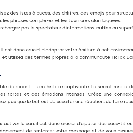
lisez des listes à puces, des chiffres, des emojis pour structu
on, les phrases complexes et les tournures alambiquées.
rchargez pas le spectateur d’informations inutiles ou superf
 est donc crucial d’adapter votre écriture à cet environnem
), et utilisez des termes propres à la communauté TikTok. L
t
sible de raconter une histoire captivante. Le secret réside 
mages fortes et des émotions intenses. Créez une conne
z pas que le but est de susciter une réaction, de faire res
activer le son, il est donc crucial d’ajouter des sous-titr
nt également de renforcer votre message et de vous assur