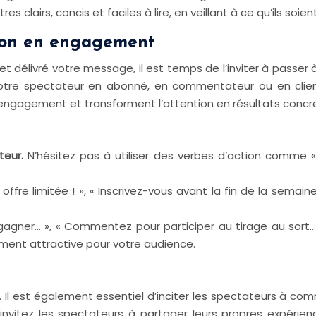
es clairs, concis et faciles à lire, en veillant à ce qu’ils soi
ntion en engagement
 délivré votre message, il est temps de l’inviter à passer à
r votre spectateur en abonné, en commentateur ou en client
’engagement et transforment l’attention en résultats concr
ateur.
N’hésitez pas à utiliser des verbes d’action comme «
e offre limitée ! », « Inscrivez-vous avant la fin de la sema
gagner… », « Commentez pour participer au tirage au sort…
ment attractive pour votre audience.
 Il est également essentiel d’inciter les spectateurs à com
nvitez les spectateurs à partager leurs propres expérien