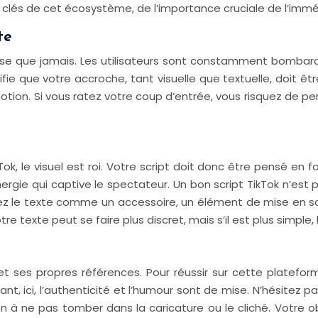
clés de cet écosystème, de l’importance cruciale de l’imméd
te
euse que jamais. Les utilisateurs sont constamment bombardé
gnifie que votre accroche, tant visuelle que textuelle, do
motion. Si vous ratez votre coup d’entrée, vous risquez de per
, le visuel est roi. Votre script doit donc être pensé en fo
nergie qui captive le spectateur. Un bon script TikTok n’est 
rez le texte comme un accessoire, un élément de mise en scè
otre texte peut se faire plus discret, mais s’il est plus simple
 ses propres références. Pour réussir sur cette plateforme
tant, ici, l’authenticité et l’humour sont de mise. N’hésitez
n à ne pas tomber dans la caricature ou le cliché. Votre o